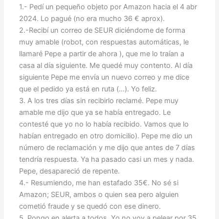
1.- Pedí un pequeño objeto por Amazon hacia el 4 abr
2024. Lo pagué (no era mucho 36 € aprox).
2.-Recibí un correo de SEUR diciéndome de forma
muy amable (robot, con respuestas automáticas, le
llamaré Pepe a partir de ahora ), que me lo traían a
casa al día siguiente. Me quedé muy contento. Al día
siguiente Pepe me envía un nuevo correo y me dice
que el pedido ya está en ruta (…). Yo feliz.
3. A los tres días sin recibirlo reclamé. Pepe muy
amable me dijo que ya se había entregado. Le
contesté que yo no lo había recibido. Vamos que lo
habían entregado en otro domicilio). Pepe me dio un
número de reclamación y me dijo que antes de 7 días
tendría respuesta. Ya ha pasado casi un mes y nada.
Pepe, desapareció de repente.
4.- Resumiendo, me han estafado 35€. No sé si
Amazon; SEUR, ambos o quien sea pero alguien
cometió fraude y se quedó con ese dinero.
5. Pongo en alerta a todos. Yo no voy a pelear por 35