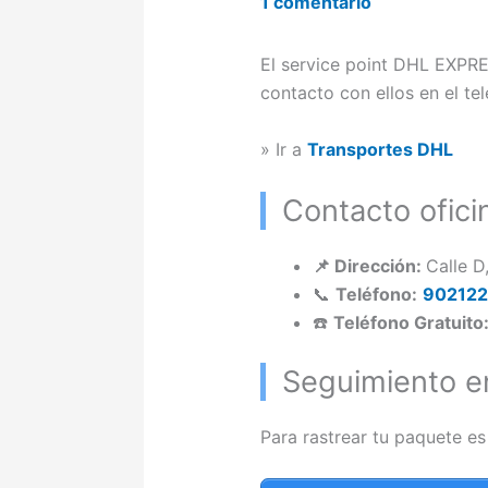
1 comentario
El service point DHL EXPRE
contacto con ellos en el te
» Ir a
Transportes DHL
Contacto ofic
📌 Dirección:
Calle D
📞
Teléfono:
90212
☎️
Teléfono Gratuito
Seguimiento e
Para rastrear tu paquete es