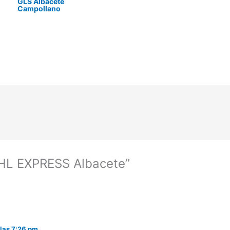
GLS Albacete
Campollano
DHL EXPRESS Albacete”
 las 7:26 pm