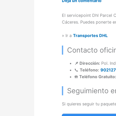
Deja un comentario
El servicepoint Dhl Parcel 
Cáceres. Puedes ponerte en
» Ir a
Transportes DHL
Contacto ofici
📌 Dirección:
Pol. In
📞
Teléfono:
90212
☎️
Teléfono Gratuito
Seguimiento en
Si quieres seguir tu paquet