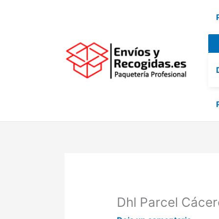
Ir
al
contenido
Dhl Parcel Cácer