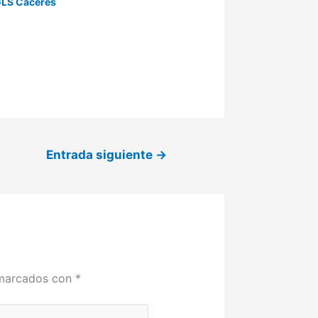
LS Cáceres
Entrada siguiente
→
 marcados con
*