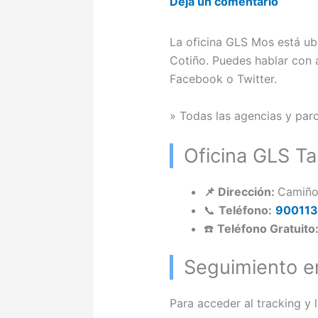
Deja un comentario
La oficina GLS Mos está ub
Cotiño. Puedes hablar con a
Facebook o Twitter.
» Todas las agencias y pa
Oficina GLS T
📌 Dirección:
Camiño
📞
Teléfono:
90011
☎️
Teléfono Gratuito
Seguimiento e
Para acceder al tracking y 