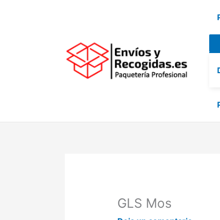
Ir
al
contenido
GLS Mos