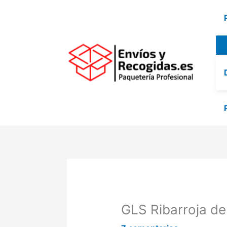
Ir
al
contenido
GLS Ribarroja de