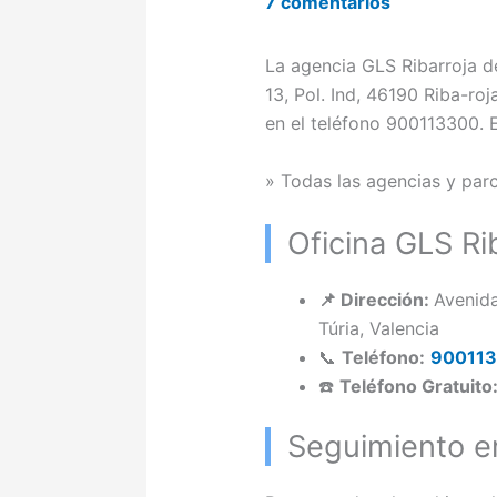
7 comentarios
La agencia GLS Ribarroja de
13, Pol. Ind, 46190 Riba-roj
en el teléfono 900113300. 
» Todas las agencias y pa
Oficina GLS Rib
📌 Dirección:
Avenida
Túria, Valencia
📞
Teléfono:
90011
☎️
Teléfono Gratuito
Seguimiento en