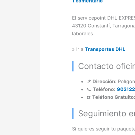
1 comentario
El servicepoint DHL EXPRESS
43120 Constantí, Tarragona
laborales.
» Ir a
Transportes DHL
Contacto ofic
📌 Dirección:
Polígon
📞
Teléfono:
90212
☎️
Teléfono Gratuito
Seguimiento e
Si quieres seguir tu paquet