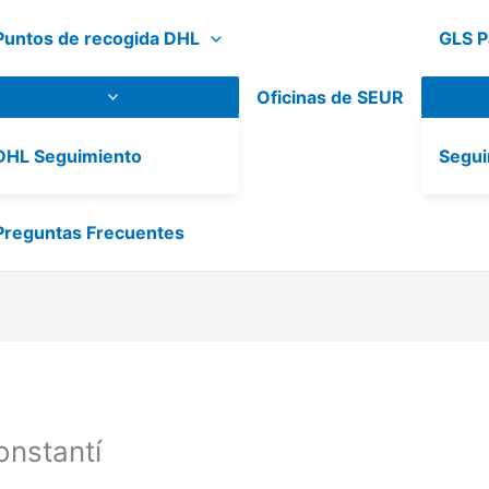
Puntos de recogida DHL
GLS P
Oficinas de SEUR
DHL Seguimiento
Segui
Preguntas Frecuentes
nstantí