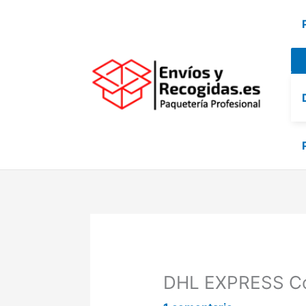
Ir
al
contenido
DHL EXPRESS Co