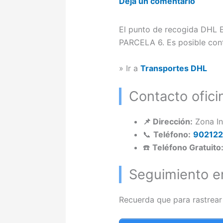
Deja un comentario
El punto de recogida DHL E
PARCELA 6. Es posible conta
» Ir a
Transportes DHL
Contacto ofic
📌 Dirección:
Zona In
📞
Teléfono:
90212
☎️
Teléfono Gratuito
Seguimiento e
Recuerda que para rastrear