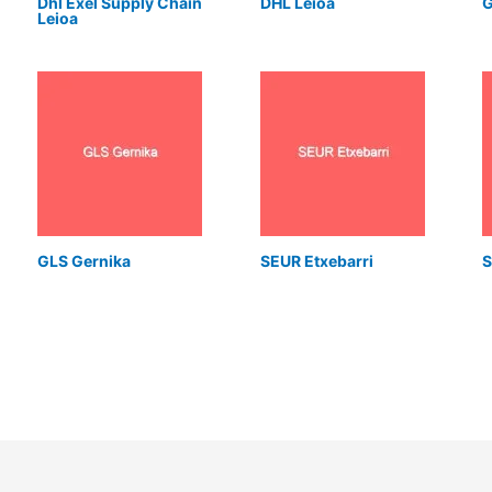
Dhl Exel Supply Chain
DHL Leioa
G
Leioa
GLS Gernika
SEUR Etxebarri
S