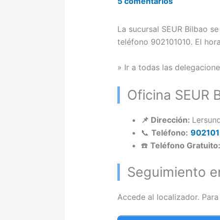
5 comentarios
La sucursal SEUR Bilbao se 
teléfono 902101010. El hora
» Ir a todas las delegacion
Oficina SEUR B
📌 Dirección:
Lersund
📞
Teléfono:
902101
☎️
Teléfono Gratuito
Seguimiento e
Accede al localizador. Par